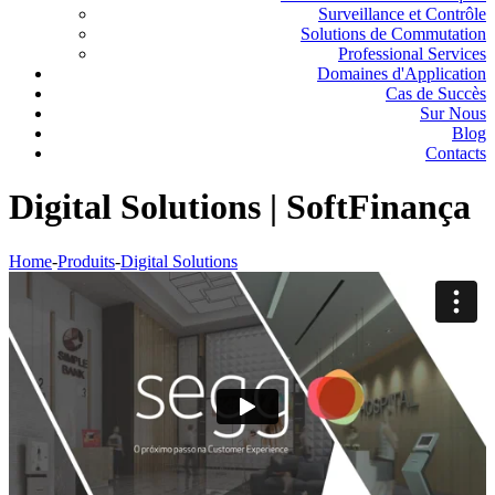
Surveillance et Contrôle
Solutions de Commutation
Professional Services
Domaines d'Application
Cas de Succès
Sur Nous
Blog
Contacts
Digital Solutions | SoftFinança
Home
-
Produits
-
Digital Solutions